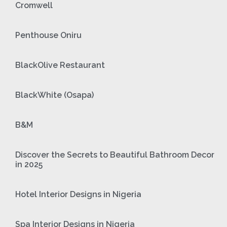
Cromwell
Penthouse Oniru
BlackOlive Restaurant
BlackWhite (Osapa)
B&M
Discover the Secrets to Beautiful Bathroom Decor
in 2025
Hotel Interior Designs in Nigeria
Spa Interior Designs in Nigeria