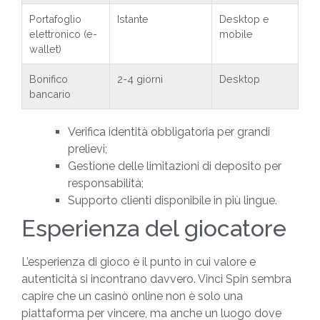
Portafoglio
Istante
Desktop e
elettronico (e-
mobile
wallet)
Bonifico
2-4 giorni
Desktop
bancario
Verifica identità obbligatoria per grandi
prelievi;
Gestione delle limitazioni di deposito per
responsabilità;
Supporto clienti disponibile in più lingue.
Esperienza del giocatore
L’esperienza di gioco è il punto in cui valore e
autenticità si incontrano davvero. Vinci Spin sembra
capire che un casinò online non è solo una
piattaforma per vincere, ma anche un luogo dove