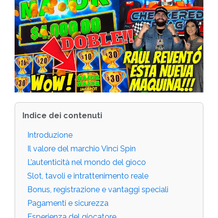
Indice dei contenuti
Introduzione
Il valore del marchio Vinci Spin
L’autenticità nel mondo del gioco
Slot, tavoli e intrattenimento reale
Bonus, registrazione e vantaggi speciali
Pagamenti e sicurezza
Esperienza del giocatore