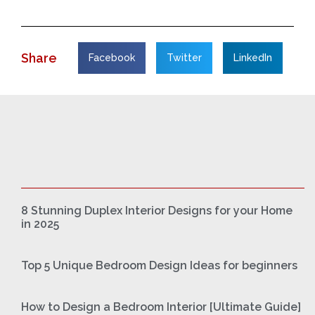
Share
Facebook
Twitter
LinkedIn
8 Stunning Duplex Interior Designs for your Home
in 2025
Top 5 Unique Bedroom Design Ideas for beginners
How to Design a Bedroom Interior [Ultimate Guide]